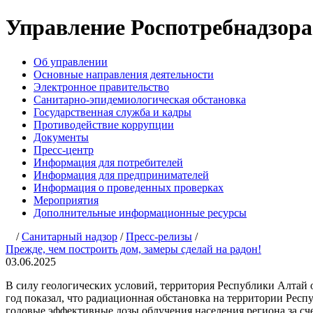
Управление Роспотребнадзора п
Об управлении
Основные направления деятельности
Электронное правительство
Санитарно-эпидемиологическая обстановка
Государственная служба и кадры
Противодействие коррупции
Документы
Пресс-центр
Информация для потребителей
Информация для предпринимателей
Информация о проведенных проверках
Мероприятия
Дополнительные информационные ресурсы
/
Санитарный надзор
/
Пресс-релизы
/
Прежде, чем построить дом, замеры сделай на радон!
03.06.2025
В силу геологических условий, территория Республики Алтай 
год показал, что радиационная обстановка на территории Рес
годовые эффективные дозы облучения населения региона за сче