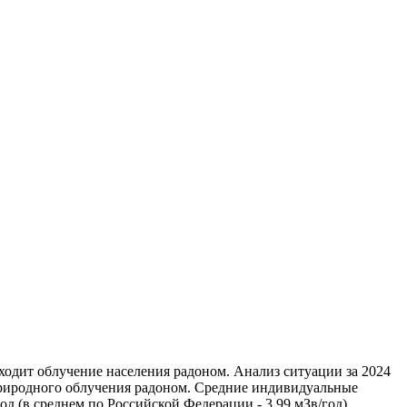
ходит облучение населения радоном. Анализ ситуации за 2024
 природного облучения радоном. Средние индивидуальные
д (в среднем по Российской Федерации - 3,99 мЗв/год).