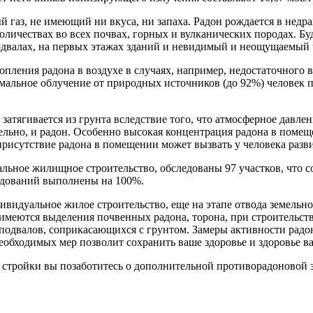
 газ, не имеющий ни вкуса, ни запаха. Радон рождается в недра
личествах во всех почвах, горных и вулканических породах. Бу
 подвалах, на первых этажах зданий и невидимый и неощущаемый 
опления радона в воздухе в случаях, например, недостаточного 
мальное облучение от природных источников (до 92%) человек п
затягивается из грунта вследствие того, что атмосферное давлен
тельно, и радон. Особенно высокая концентрация радона в поме
рисутствие радона в помещении может вызвать у человека разв
альное жилищное строительство, обследованы 97 участков, что с
едований выполнены на 100%.
идуальное жилое строительство, еще на этапе отвода земельног
 имеются выделения почвенных радона, торона, при строитель
подвалов, соприкасающихся с грунтом. Замеры активности радон
обходимых мер позволит сохранить ваше здоровье и здоровье в
стройки вы позаботитесь о дополнительной противорадоновой за