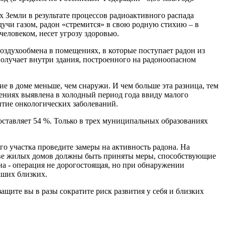
х Земли в результате процессов радиоактивного распада
дучи газом, радон «стремится» в свою родную стихию – в
человеком, несет угрозу здоровью.
воздухообмена в помещениях, в которые поступает радон из
олучает внутри здания, построенного на радоноопасном
ие в доме меньше, чем снаружи. И чем больше эта разница, тем
щениях выявлена в холодный период года ввиду малого
итие онкологических заболеваний.
оставляет 54 %. Только в трех муниципальных образованиях
о участка проведите замеры на активность радона. На
стве жилых домов должны быть приняты меры, способствующие
а - операция не дорогостоящая, но при обнаружении
аших близких.
щите вы в разы сократите риск развития у себя и близких