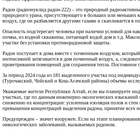
Радон (радионуклид радон-222) – это природный радиоактивный
природного урана, присутствующего в больших или меньших ко
воздух, где он разбавляется другими газами и скапливается в
Опасность подстерегает человека при наличии условий для нак
почвы, из водной скважины, питающей водой дом и т.д. Макси
участке без установки противорадоновой защиты.
Радон поступает в дома вместе с почвенным воздухом, который 
интенсивней затягивается в дом почвенный воздух, а, следова
проветривания помещений для сохранения тепла. Постоянное п
За период 2024 года из 181 выделенного участка под индивиду
(Турочакский, Чойский и Кош-Агачский районы) объемы иссл
Уважаемые жители Республики Алтай, если вы планируете индив
участках, где по данным инженерно-экологических изысканий
снижению их концентрации: усиленная изоляция полов и стен 
превышения концентраций выделения радона, принятие всех не
Предупрежден – значит вооружен. Если на этапе планирования 
онкологических заболеваний, вызываемых радоном.