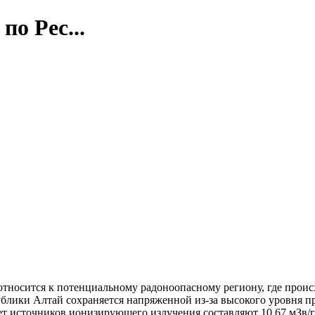
о Рес...
относится к потенциальному радоноопасному региону, где проис
публики Алтай сохраняется напряженной из-за высокого уровня
т источников ионизирующего излучения составляют 10,67 мЗв/го