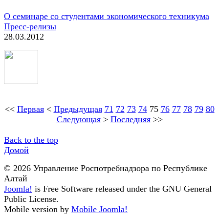
О семинаре со студентами экономического техникума
Пресс-релизы
28.03.2012
<<
Первая
<
Предыдущая
71
72
73
74
75
76
77
78
79
80
Следующая
>
Последняя
>>
Back to the top
Домой
© 2026 Управление Роспотребнадзора по Республике
Алтай
Joomla!
is Free Software released under the GNU General
Public License.
Mobile version by
Mobile Joomla!