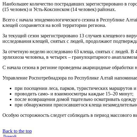
Наибольшее количество пострадавших зарегистрировано в город
(15 человек) и Усть-Коксинском (14 человек) районах.
Всего с начала эпидемиологического сезона в Республике Алта
клещей сохраняется на всей территории региона.
За текущий сезон зарегистрировано 13 случаев клещевого виру
исследования клещей, снятых с людей, продолжают подтвержд
За отчетную неделю исследовано 63 клеща, снятых с людей. В 
эрлихиоза человека, в четырех – гранулоцитарного анаплазмоза
С начала сезона в регионе проведены акарицидные обработки н
Управление Роспотребнадзора по Республике Алтай напоминае
при посещении леса, парков, туристических маршрутов и
проводить само- и взаимоосмотры каждые 15–20 минут;
после возвращения домой тщательно осматривать одежду 
при обнаружении присосавшегося клеща незамедлительн
Особую осторожность следует соблюдать в период массового вы
Back to the top
Домой