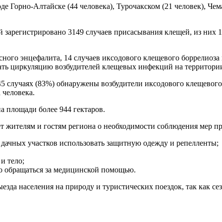
е Горно-Алтайске (44 человека), Турочакском (21 человек), Чем
й зарегистрировано 3149 случаев присасывания клещей, из них 1
сного энцефалита, 14 случаев иксодового клещевого боррелиоза
ать циркуляцию возбудителей клещевых инфекций на территори
45 случаях (83%) обнаружены возбудители иксодового клещевого 
 человека.
а площади более 944 гектаров.
т жителям и гостям региона о необходимости соблюдения мер п
 дачных участков использовать защитную одежду и репелленты;
и тело;
о обращаться за медицинской помощью.
езда населения на природу и туристических поездок, так как с