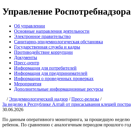
Управление Роспотребнадзора п
Об управлении
Основные направления деятельности
Электронное правительство
Санитарно-эпидемиологическая обстановка
Государственная служба и кадры
Противодействие коррупции
Документы
Пресс-центр
Информация для потребителей
Информация для предпринимателей
Информация о проведенных проверках
Мероприятия
Дополнительные информационные ресурсы
/
Эпидемиологический надзор
/
Пресс-релизы
/
За неделю в Республике Алтай от присасывания клещей постра
30.06.2026
По данным оперативного мониторинга, за прошедшую неделю в
ребенок. По сравнению с аналогичным периодом прошлого года