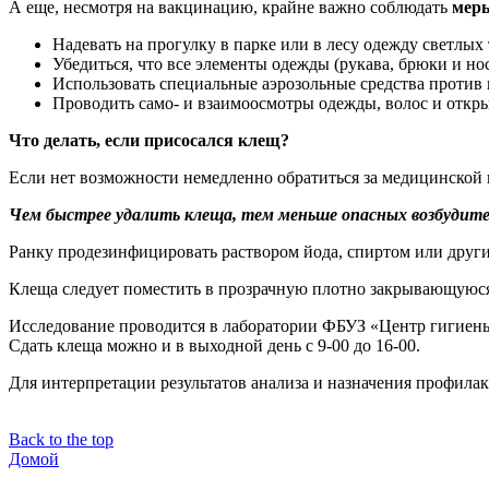
А еще, несмотря на вакцинацию, крайне важно соблюдать
мер
Надевать на прогулку в парке или в лесу одежду светлых
Убедиться, что все элементы одежды (рукава, брюки и но
Использовать специальные аэрозольные средства против 
Проводить само- и взаимоосмотры одежды, волос и откры
Что делать, если присосался клещ?
Если нет возможности немедленно обратиться за медицинской 
Чем быстрее удалить клеща, тем меньше опасных возбудител
Ранку продезинфицировать раствором йода, спиртом или друг
Клеща следует поместить в прозрачную плотно закрывающуюся 
Исследование проводится в лаборатории ФБУЗ «Центр гигиены и
Сдать клеща можно и в выходной день с 9-00 до 16-00.
Для интерпретации результатов анализа и назначения профилак
Back to the top
Домой