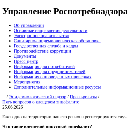
Управление Роспотребнадзора п
Об управлении
Основные направления деятельности
Электронное правительство
Санитарно-эпидемиологическая обстановка
Государственная служба и кадры
Противодействие коррупции
Документы
Пресс-центр
Информация для потребителей
Информация для предпринимателей
Информация о проведенных проверках
Мероприятия
Дополнительные информационные ресурсы
/
Эпидемиологический надзор
/
Пресс-релизы
/
Пять вопросов о клещевом энцефалите
25.06.2026
Ежегодно на территории нашего региона регистрируются случ
Что такое клещевой вирусный энцефалит?