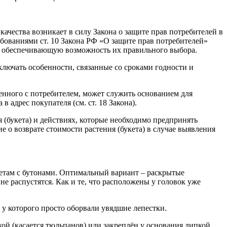
ачества возникает в силу Закона о защите прав потребителей в
ебованиями ст. 10 Закона РФ «О защите прав потребителей»
х, обеспечивающую возможность их правильного выбора.
включать особенности, связанные со сроками годности и
ченного с потребителем, может служить основанием для
 адрес покупателя (см. ст. 18 Закона).
 (букета) и действиях, которые необходимо предпринять
е о возврате стоимости растения (букета) в случае выявления
етам с бутонами. Оптимальный вариант – раскрытые
е распустятся. Как и те, что расположены у головок уже
, у которого просто оборвали увядшие лепестки.
кой (касается тюльпанов) или закреплён у основания липкой