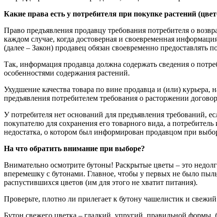
Какие права есть у потребителя при покупке растений (цвет
Право предъявления продавцу требования потребителя о возвра
каждом случае, когда достоверная и своевременная информация 
(далее – Закон) продавец обязан своевременно предоставлят
Так, информация продавца должна содержать сведения о потреб
особенностями содержания растений.
Ухудшение качества товара по вине продавца и (или) курьера,
предъявления потребителем требования о расторжении договора 
У потребителя нет оснований для предъявления требований, ес
покупателю для сохранения его товарного вида, а потребитель 
недостатка, о котором был информирован продавцом при выбор
На что обратить внимание при выборе?
Внимательно осмотрите бутоны! Раскрытые цветы – это недол
вперемешку с бутонами. Главное, чтобы у первых не было пыль
распустившихся цветов (им для этого не хватит питания).
Проверьте, плотно ли прилегает к бутону чашелистик и свежий 
Бутон свежего цветка – гладкий, упругий, правильной формы, 