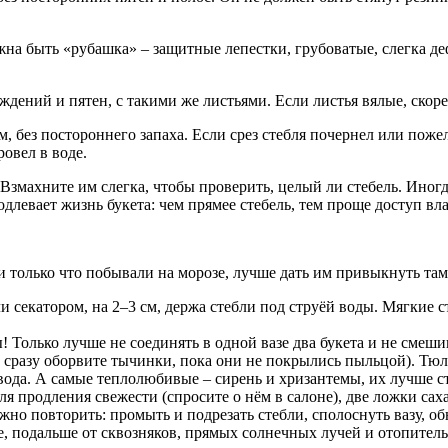
жна быть «рубашка» – защитные лепестки, грубоватые, слегка д
дений и пятен, с такими же листьями. Если листья вялые, скорее
 без постороннего запаха. Если срез стебля почернел или пожелт
овел в воде.
. Взмахните им слегка, чтобы проверить, целый ли стебель. Ино
длевает жизнь букета: чем прямее стебель, тем проще доступ вла
 только что побывали на морозе, лучше дать им привыкнуть там,
 секатором, на 2–3 см, держа стебли под струёй воды. Мягкие с
ды! Только лучше не соединять в одной вазе два букета и не смеш
й сразу оборвите тычинки, пока они не покрылись пыльцой). Т
 вода. А самые теплолюбивые – сирень и хризантемы, их лучше с
 продления свежести (спросите о нём в салоне), две ложки саха
жно повторить: промыть и подрезать стебли, сполоснуть вазу, об
те, подальше от сквозняков, прямых солнечных лучей и отопител