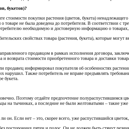
ов, букетов)?
те стоимости покупки растения (цветов, букета) ненадлежащего к
о товаре не была доведена до потребителя. В соответствии с тр
ь потребителю необходимую и достоверную информацию о товара
ительских свойствах товара (растения, букета), которые могут 
 направленного продавцом в рамках исполнения договора, заклю
и возврата стоимости приобретенного товара и доставки товара в
ли продавец информировал покупателя об особенностях растения
их нарушил. Также потребитель не вправе предъявлять требовани
е букета.
говечно. Поэтому отдайте предпочтение полураспустившимся цв
цы на тычинках, а последние не были желтоватыми – такие уже н
ли он. Если нет – это, скорее всего, уже распустившийся цветок
без посторонних пятен и полос. Он не должен быть стянут резин