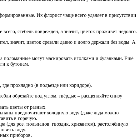
еформированные. Их флорист чаще всего удаляет в присутствии
 всего, стебель повреждён, а значит, цветок проживёт недолго.
ел, значит, цветок срезали давно и долго держали без воды. А
гда поломанные могут маскировать иголками и булавками. Ещё
ги к бутонам.
 где прохладно (в подъезде или коридоре).
тебли обрезайте под углом, твёрдые – расщепляйте снизу
ивать цветы от разных.
юльпаны предпочитают холодную воду (даже льда можно
тавить в горячую.
ра (для роз, тюльпанов, гвоздик, хризантем), растолчённую
новить воду.
ьных приборов.