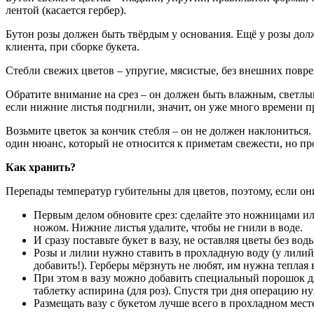
лентой (касается гербер).
Бутон розы должен быть твёрдым у основания. Ещё у розы дол
клиента, при сборке букета.
Стебли свежих цветов – упругие, мясистые, без внешних повреж
Обратите внимание на срез – он должен быть влажным, светлым,
если нижние листья подгнили, значит, он уже много времени пр
Возьмите цветок за кончик стебля – он не должен наклониться
один нюанс, который не относится к приметам свежести, но про
Как хранить?
Перепады температур губительны для цветов, поэтому, если они
Первым делом обновите срез: сделайте это ножницами или
ножом. Нижние листья удалите, чтобы не гнили в воде.
И сразу поставьте букет в вазу, не оставляя цветы без во
Розы и лилии нужно ставить в прохладную воду (у лили
добавить!). Герберы мёрзнуть не любят, им нужна теплая
При этом в вазу можно добавить специальный порошок для
таблетку аспирина (для роз). Спустя три дня операцию ну
Размещать вазу с букетом лучше всего в прохладном мес